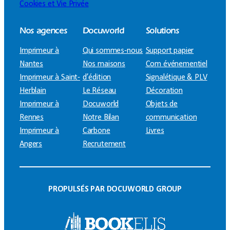
Cookies et Vie Privée
Nos agences
Docuworld
Solutions
Imprimeur à
Qui sommes-nous
Support papier
Nantes
Nos maisons
Com événementiel
Imprimeur à Saint-
d’édition
Signalétique & PLV
Herblain
Le Réseau
Décoration
Imprimeur à
Docuworld
Objets de
Rennes
Notre Bilan
communication
Imprimeur à
Carbone
Livres
Angers
Recrutement
PROPULSÉS PAR DOCUWORLD GROUP