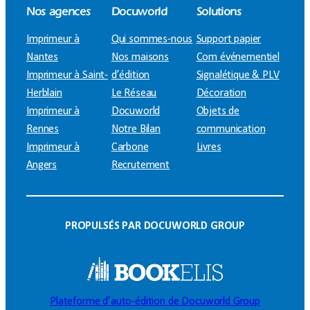
Nos agences
Docuworld
Solutions
Imprimeur à
Qui sommes-nous
Support papier
Nantes
Nos maisons
Com événementiel
Imprimeur à Saint-
d’édition
Signalétique & PLV
Herblain
Le Réseau
Décoration
Imprimeur à
Docuworld
Objets de
Rennes
Notre Bilan
communication
Imprimeur à
Carbone
Livres
Angers
Recrutement
PROPULSÉS PAR DOCUWORLD GROUP
Plateforme d’auto-édition de Docuworld Group