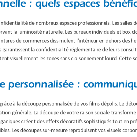
nnelle : quels espaces bénéfic
nfidentialité de nombreux espaces professionnels. Les salles d
vant la luminosité naturelle. Les bureaux individuels et box c
antures de commerces dissimulent l’intérieur en dehors des he
s garantissent la confidentialité réglementaire de leurs consul
tent visuellement les zones sans cloisonnement lourd. Cette so
pe personnalisée : communiqu
âce à la découpe personnalisée de vos films dépolis. Le détou
ltation générale. La découpe de votre raison sociale transfor
ganiques créent des effets décoratifs sophistiqués tout en pré
sibles. Les découpes sur-mesure reproduisent vos visuels corpo