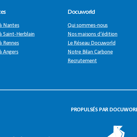
es
Docuworld
à Nantes
Qui sommes-nous
à Saint-Herblain
Nos maisons d’édition
à Rennes
Le Réseau Docuworld
à Angers
Notre Bilan Carbone
Recrutement
PROPULSÉS PAR DOCUWOR