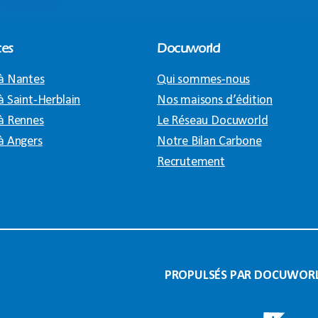
es
Docuworld
à Nantes
Qui sommes-nous
à Saint-Herblain
Nos maisons d’édition
à Rennes
Le Réseau Docuworld
à Angers
Notre Bilan Carbone
Recrutement
PROPULSÉS PAR DOCUWOR