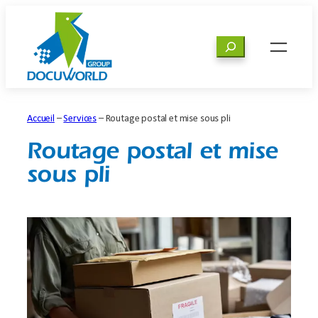
Aller
au
Rechercher
contenu
Accueil
–
Services
–
Routage postal et mise sous pli
Routage postal et mise
sous pli